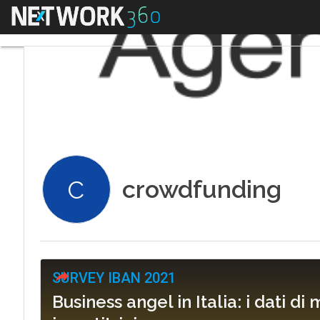
Menu
crowdfunding
C
SURVEY IBAN 2021
Business angel in Italia: i dati di m