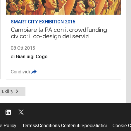
SMART CITY EXHIBITION 2015
Cambiare la PA con il crowdfunding
civico: il co-design dei servizi
08 Ott 2015
di
Gianluigi Cogo
Condividi
Pagina
 1 di 3
successiva
e Policy
Terms&Conditions Contenuti Specialistici
Cookie C