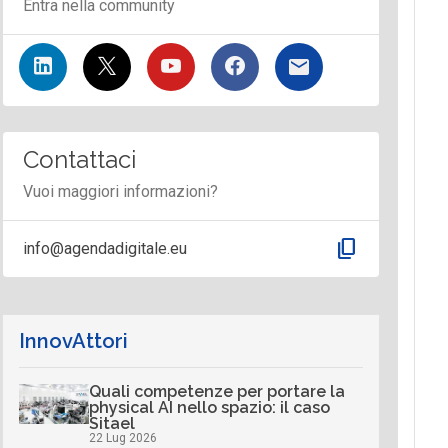
Entra nella community
Contattaci
Vuoi maggiori informazioni?
content_copy
info@agendadigitale.eu
InnovAttori
Quali competenze per portare la
physical AI nello spazio: il caso
Sitael
22 Lug 2026