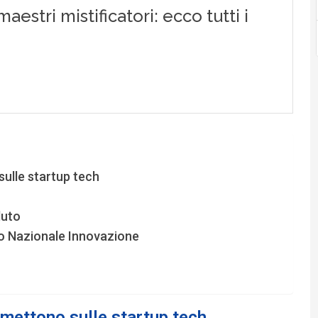
sulle startup tech
duto
do Nazionale Innovazione
mmettono sulle startup tech