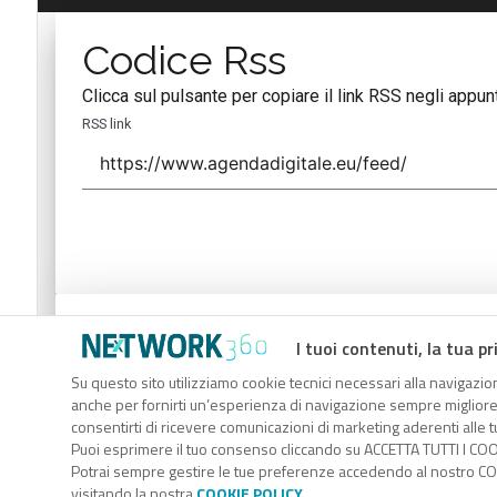
Codice Rss
Clicca sul pulsante per copiare il link RSS negli appunt
RSS link
Codice Rss
I tuoi contenuti, la tua pr
Clicca sul pulsante per copiare il link RSS negli appunt
Su questo sito utilizziamo cookie tecnici necessari alla navigazion
anche per fornirti un’esperienza di navigazione sempre migliore, p
RSS link
consentirti di ricevere comunicazioni di marketing aderenti alle tu
Puoi esprimere il tuo consenso cliccando su ACCETTA TUTTI I COO
Potrai sempre gestire le tue preferenze accedendo al nostro COO
visitando la nostra
COOKIE POLICY
.