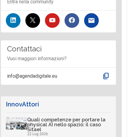
Entra nella community
Contattaci
Vuoi maggiori informazioni?
content_copy
info@agendadigitale.eu
InnovAttori
Quali competenze per portare la
physical AI nello spazio: il caso
Sitael
22 Lug 2026