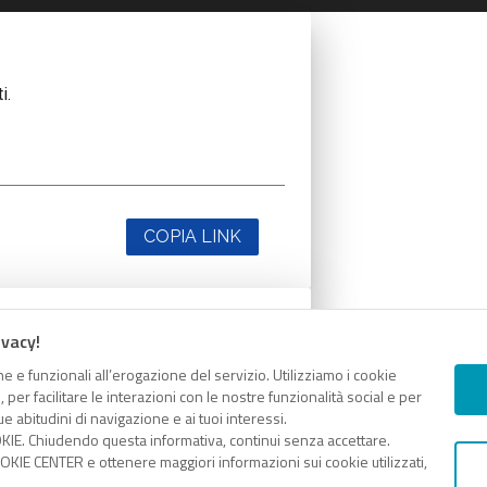
i.
COPIA LINK
ivacy!
i.
e e funzionali all’erogazione del servizio. Utilizziamo i cookie
er facilitare le interazioni con le nostre funzionalità social e per
e abitudini di navigazione e ai tuoi interessi.
KIE. Chiudendo questa informativa, continui senza accettare.
KIE CENTER e ottenere maggiori informazioni sui cookie utilizzati,