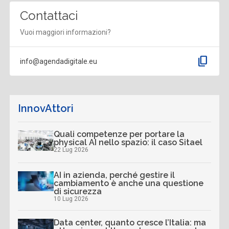
Contattaci
Vuoi maggiori informazioni?
content_copy
info@agendadigitale.eu
InnovAttori
Quali competenze per portare la
physical AI nello spazio: il caso Sitael
22 Lug 2026
AI in azienda, perché gestire il
cambiamento è anche una questione
di sicurezza
10 Lug 2026
Data center, quanto cresce l’Italia: ma