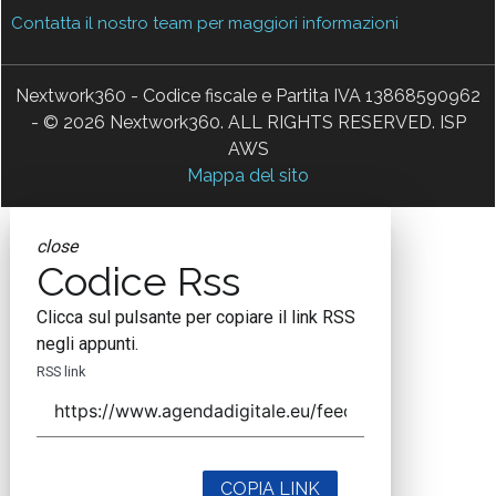
Contatta il nostro team per maggiori informazioni
Nextwork360 - Codice fiscale e Partita IVA 13868590962
- © 2026 Nextwork360. ALL RIGHTS RESERVED. ISP
AWS
Mappa del sito
close
Codice Rss
Clicca sul pulsante per copiare il link RSS
negli appunti.
RSS link
COPIA LINK