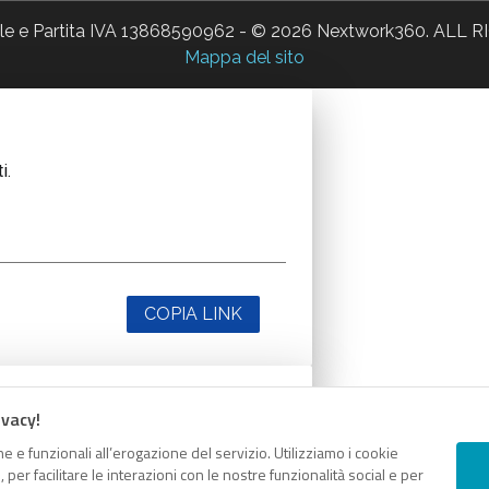
ale e Partita IVA 13868590962 - © 2026 Nextwork360. AL
Mappa del sito
i.
COPIA LINK
ivacy!
i.
e e funzionali all’erogazione del servizio. Utilizziamo i cookie
er facilitare le interazioni con le nostre funzionalità social e per