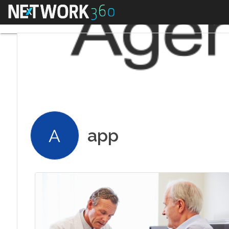
Menu
app
A