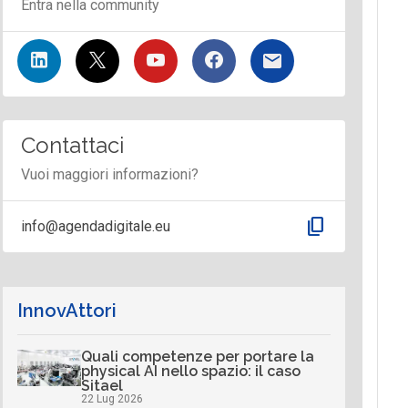
Entra nella community
Contattaci
Vuoi maggiori informazioni?
content_copy
info@agendadigitale.eu
InnovAttori
Quali competenze per portare la
physical AI nello spazio: il caso
Sitael
22 Lug 2026