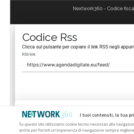
Nextwork360 - Codice fisc
Codice Rss
Clicca sul pulsante per copiare il link RSS negli appunt
RSS link
Codice Rss
I tuoi contenuti, la tua pr
Clicca sul pulsante per copiare il link RSS negli appunt
Su questo sito utilizziamo cookie tecnici necessari alla navigazion
anche per fornirti un’esperienza di navigazione sempre migliore, p
RSS link