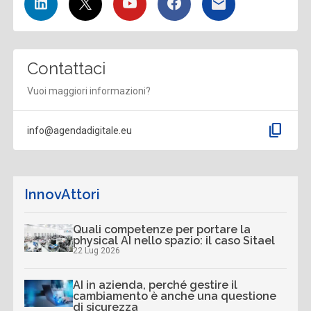
Contattaci
Vuoi maggiori informazioni?
content_copy
info@agendadigitale.eu
InnovAttori
Quali competenze per portare la
physical AI nello spazio: il caso Sitael
22 Lug 2026
AI in azienda, perché gestire il
cambiamento è anche una questione
di sicurezza