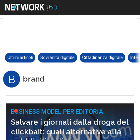
Ultimi articoli
Sovranità digitale
Cittadinanza digitale
Intel
B
brand
BUSINESS MODEL PER EDITORIA
Salvare i giornali dalla droga del
clickbait: quali alternative alla