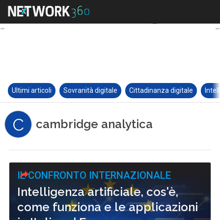
Ultimi articoli
Sovranità digitale
Cittadinanza digitale
Intel
C
cambridge analytica
IL CONFRONTO INTERNAZIONALE
Intelligenza artificiale, cos'è,
come funziona e le applicazioni