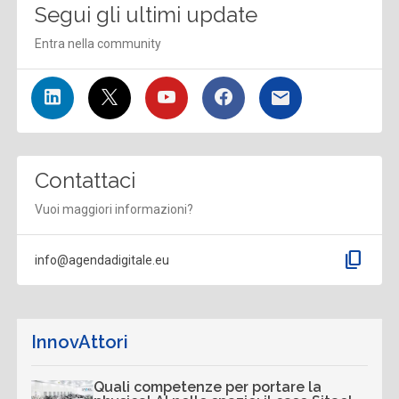
Segui gli ultimi update
Entra nella community
Contattaci
Vuoi maggiori informazioni?
content_copy
info@agendadigitale.eu
InnovAttori
Quali competenze per portare la