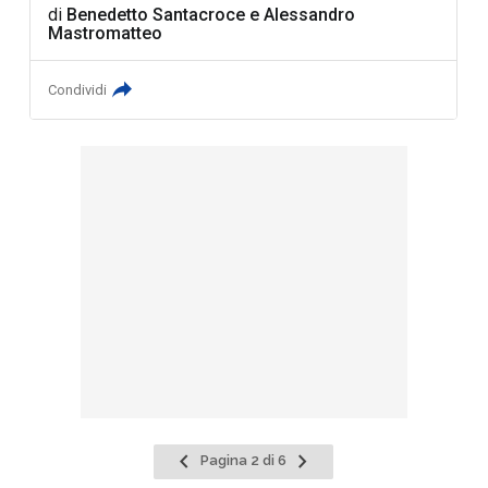
di
Benedetto Santacroce
e
Alessandro
Mastromatteo
Condividi
Pagina
Pagina
Pagina 2 di 6
precedente
successiva