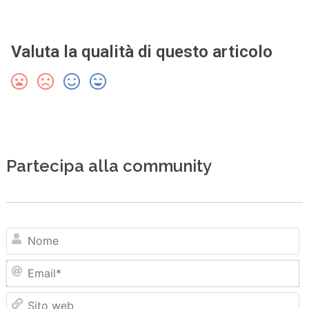
Valuta la qualità di questo articolo
Partecipa alla community
N
Em
Sit
we