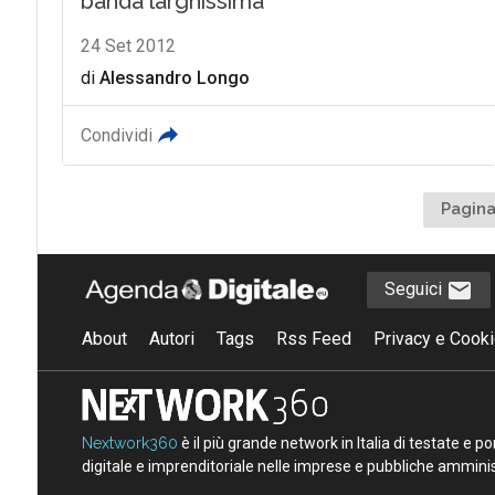
banda larghissima
24 Set 2012
di
Alessandro Longo
Condividi
Pagina
Seguici
About
Autori
Tags
Rss Feed
Privacy e Cooki
Nextwork360
è il più grande network in Italia di testate e 
digitale e imprenditoriale nelle imprese e pubbliche amminist