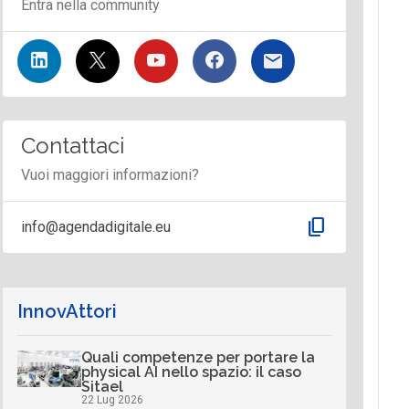
Entra nella community
Contattaci
Vuoi maggiori informazioni?
content_copy
info@agendadigitale.eu
InnovAttori
Quali competenze per portare la
physical AI nello spazio: il caso
Sitael
22 Lug 2026