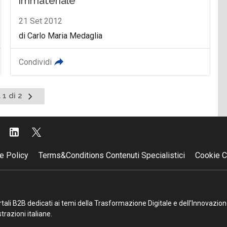
immateriale"
21 Set 2012
di Carlo Maria Medaglia
Condividi
Pagina
 1 di 2
successiva
e Policy
Terms&Conditions Contenuti Specialistici
Cookie C
portali B2B dedicati ai temi della Trasformazione Digitale e dell’Innovazio
razioni italiane.