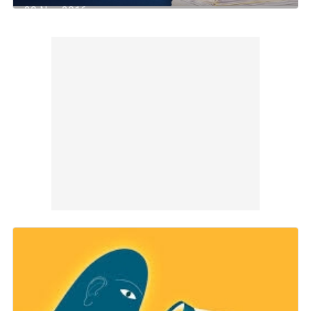
29 Nov 2016
di
Francesco Addante