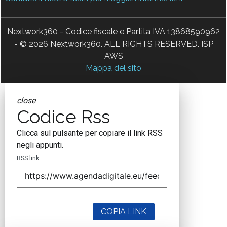
Nextwork360 - Codice fiscale e Partita IVA 13868590962
- © 2026 Nextwork360. ALL RIGHTS RESERVED. ISP
AWS
Mappa del sito
close
Codice Rss
Clicca sul pulsante per copiare il link RSS
negli appunti.
RSS link
COPIA LINK