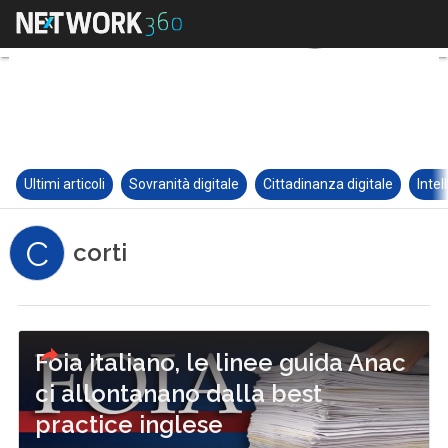
Ultimi articoli
Sovranità digitale
Cittadinanza digitale
Intel
C
corti
Foia italiano, le linee guida Anac
ci allontanano dalla best
practice inglese