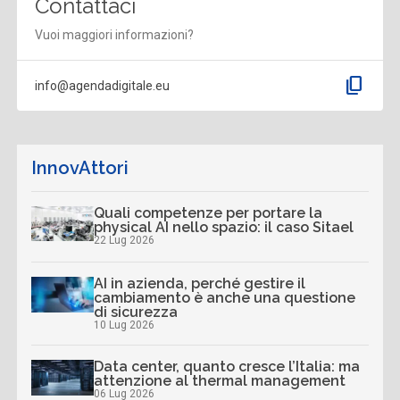
Contattaci
Vuoi maggiori informazioni?
content_copy
info@agendadigitale.eu
InnovAttori
Quali competenze per portare la
physical AI nello spazio: il caso Sitael
22 Lug 2026
AI in azienda, perché gestire il
cambiamento è anche una questione
di sicurezza
10 Lug 2026
Data center, quanto cresce l’Italia: ma
attenzione al thermal management
06 Lug 2026