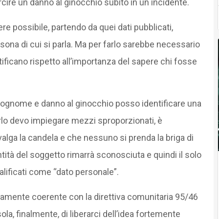
cire un danno al ginocchio subito in un incidente.
e possibile, partendo da quei dati pubblicati,
rsona di cui si parla. Ma per farlo sarebbe necessario
ificano rispetto all’importanza del sapere chi fosse
cognome e danno al ginocchio posso identificare una
arlo devo impiegare mezzi sproporzionati, è
lga la candela e che nessuno si prenda la briga di
ntità del soggetto rimarrà sconosciuta e quindi il solo
ficati come “dato personale”.
iamente coerente con la direttiva comunitaria 95/46
la, finalmente, di liberarci dell’idea fortemente