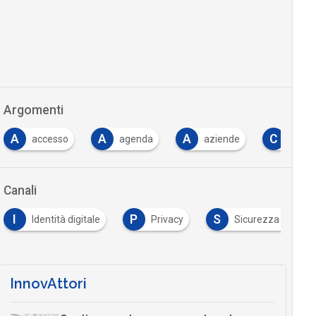
Argomenti
A
A
A
C
accesso
agenda
aziende
casi
Canali
I
P
S
Identità digitale
Privacy
Sicurezza digitale
InnovAttori