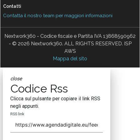
Contatti
Contatta il nostro team per maggiori informazioni
Nextwork360 - Codice fiscale e Partita IVA 13868590962
- © 2026 Nextwork360. ALL RIGHTS RESERVED. ISP
AWS
Mappa del sito
close
Codice Rss
Clicca sul pulsante per copiare il link RSS
negli appunti.
RSS link