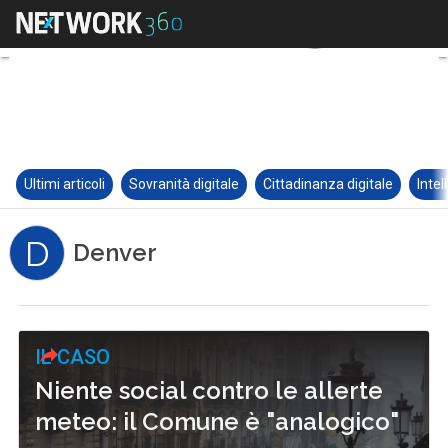
Ultimi articoli
Sovranità digitale
Cittadinanza digitale
Intel
D
Denver
IL CASO
Niente social contro le allerte
meteo: il Comune è "analogico"