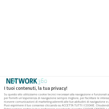
I tuoi contenuti, la tua privacy!
Su questo sito utilizziamo cookie tecnici necessari alla navigazione e funzionali a
per fornirti un’esperienza di navigazione sempre migliore, per facilitare le interaz
ricevere comunicazioni di marketing aderenti alle tue abitudini di navigazione e ai
Puoi esprimere il tuo consenso cliccando su ACCETTA TUTTI I COOKIE. Chiudendo 
Potrai sempre gestire le tue preferenze accedendo al nostro COOKIE CENTER e ott