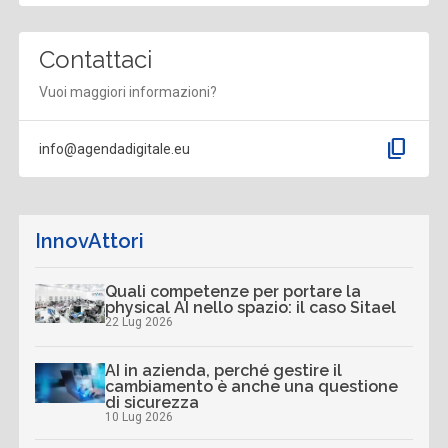
Contattaci
Vuoi maggiori informazioni?
content_copy
info@agendadigitale.eu
InnovAttori
Quali competenze per portare la
physical AI nello spazio: il caso Sitael
22 Lug 2026
AI in azienda, perché gestire il
cambiamento è anche una questione
di sicurezza
10 Lug 2026