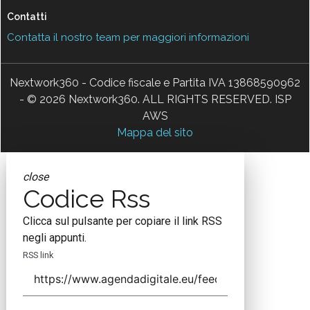
Contatti
Contatta il nostro team per maggiori informazioni
Nextwork360 - Codice fiscale e Partita IVA 13868590962
- © 2026 Nextwork360. ALL RIGHTS RESERVED. ISP
AWS
Mappa del sito
close
Codice Rss
Clicca sul pulsante per copiare il link RSS
negli appunti.
RSS link