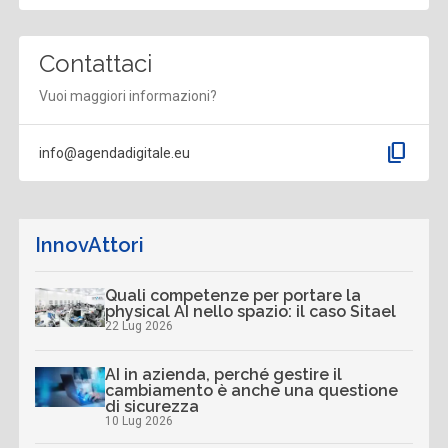
Contattaci
Vuoi maggiori informazioni?
content_copy
info@agendadigitale.eu
InnovAttori
Quali competenze per portare la
physical AI nello spazio: il caso Sitael
22 Lug 2026
AI in azienda, perché gestire il
cambiamento è anche una questione
di sicurezza
10 Lug 2026