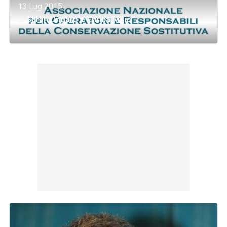
13 Lug 2015
di
Sarah Ungaro
e
Enrica Maio