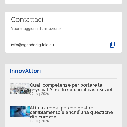
Contattaci
Vuoi maggiori informazioni?
content_copy
info@agendadigitale.eu
InnovAttori
Quali competenze per portare la
physical AI nello spazio: il caso Sitael
22 Lug 2026
AI in azienda, perché gestire il
cambiamento è anche una questione
di sicurezza
10 Lug 2026