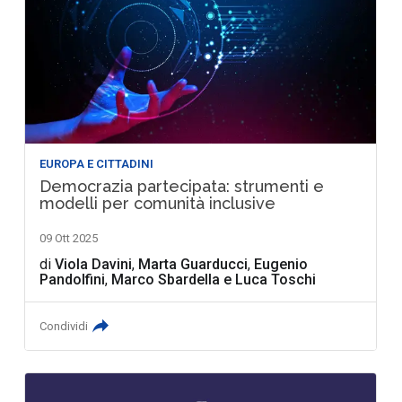
EUROPA E CITTADINI
Democrazia partecipata: strumenti e
modelli per comunità inclusive
09 Ott 2025
di
Viola Davini
,
Marta Guarducci
,
Eugenio
Pandolfini
,
Marco Sbardella
e
Luca Toschi
Condividi