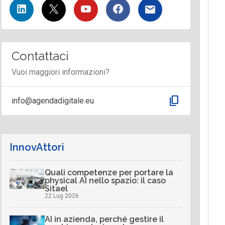
Contattaci
Vuoi maggiori informazioni?
content_copy
info@agendadigitale.eu
InnovAttori
Quali competenze per portare la
physical AI nello spazio: il caso
Sitael
22 Lug 2026
AI in azienda, perché gestire il