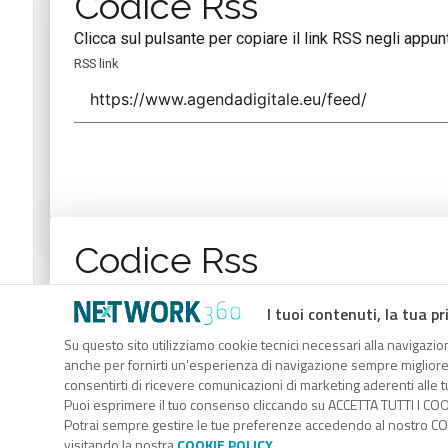
Codice Rss
Clicca sul pulsante per copiare il link RSS negli appunt
RSS link
Codice Rss
Clicca sul pulsante per copiare il link RSS negli appunt
I tuoi contenuti, la tua pr
RSS link
Su questo sito utilizziamo cookie tecnici necessari alla navigazion
anche per fornirti un’esperienza di navigazione sempre migliore, p
consentirti di ricevere comunicazioni di marketing aderenti alle tu
Puoi esprimere il tuo consenso cliccando su ACCETTA TUTTI I COO
Potrai sempre gestire le tue preferenze accedendo al nostro COO
visitando la nostra
COOKIE POLICY
.