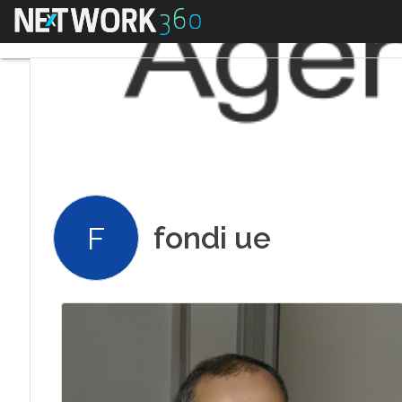
Menu
fondi ue
F