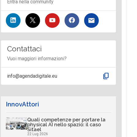
Entra nella community
Contattaci
Vuoi maggiori informazioni?
content_copy
info@agendadigitale.eu
InnovAttori
Quali competenze per portare la
physical AI nello spazio: il caso
Sitael
22 Lug 2026