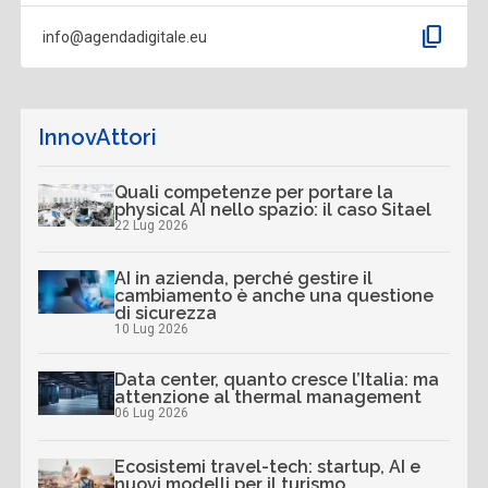
content_copy
info@agendadigitale.eu
InnovAttori
Quali competenze per portare la
physical AI nello spazio: il caso Sitael
22 Lug 2026
AI in azienda, perché gestire il
cambiamento è anche una questione
di sicurezza
10 Lug 2026
Data center, quanto cresce l’Italia: ma
attenzione al thermal management
06 Lug 2026
Ecosistemi travel-tech: startup, AI e
nuovi modelli per il turismo