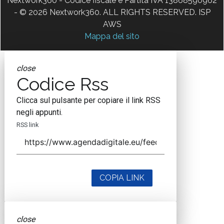
Nextwork360 - Codice fiscale e Partita IVA 13868590962
- © 2026 Nextwork360. ALL RIGHTS RESERVED. ISP
AWS
Mappa del sito
close
Codice Rss
Clicca sul pulsante per copiare il link RSS
negli appunti.
RSS link
COPIA LINK
close