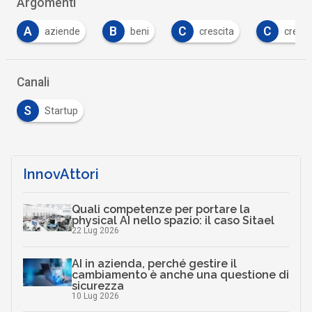
Argomenti
A
B
C
C
aziende
beni
crescita
crescita 2.0
Canali
S
Startup
InnovAttori
Quali competenze per portare la
physical AI nello spazio: il caso Sitael
22 Lug 2026
AI in azienda, perché gestire il
cambiamento è anche una questione di
sicurezza
10 Lug 2026