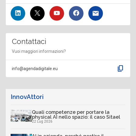
Contattaci
Vuoi maggiori informazioni?
content_copy
info@agendadigitale.eu
InnovAttori
Quali competenze per portare la
physical AI nello spazio: il caso Sitael
22 Lug 2026