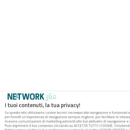
I tuoi contenuti, la tua privacy!
Su questo sito utilizziamo cookie tecnici necessari alla navigazione e funzionali a
per fornirti un’esperienza di navigazione sempre migliore, per facilitare le interaz
ricevere comunicazioni di marketing aderenti alle tue abitudini di navigazione e ai
Puoi esprimere il tuo consenso cliccando su ACCETTA TUTTI I COOKIE. Chiudendo 
Potrai sempre gestire le tue preferenze accedendo al nostro COOKIE CENTER e ott