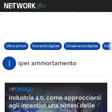
Ultimi articoli
Sovranità digitale
Cittadinanza digitale
Intel
I
iper ammortamento
I CONSIGLI
Industria 4.0, come approcciarsi
agli incentivi: una sintesi delle