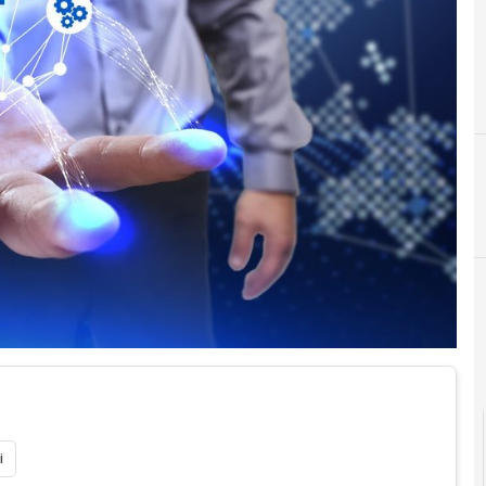
I
industria 4.0
i