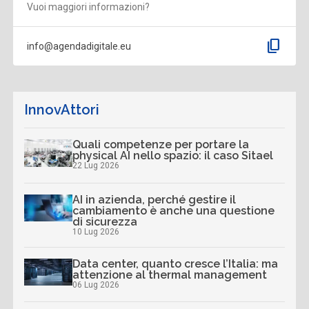
Vuoi maggiori informazioni?
content_copy
info@agendadigitale.eu
InnovAttori
Quali competenze per portare la
physical AI nello spazio: il caso Sitael
22 Lug 2026
AI in azienda, perché gestire il
cambiamento è anche una questione
di sicurezza
10 Lug 2026
Data center, quanto cresce l’Italia: ma
attenzione al thermal management
06 Lug 2026