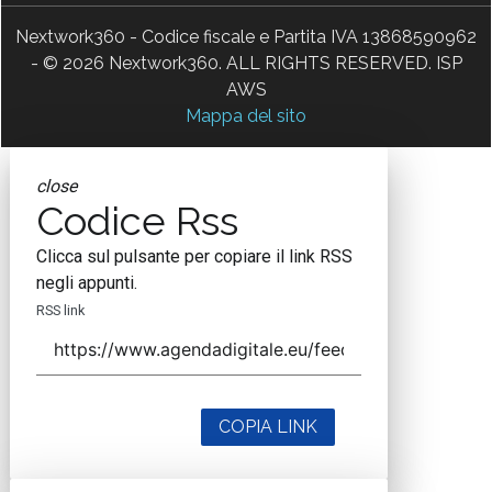
Nextwork360 - Codice fiscale e Partita IVA 13868590962
- © 2026 Nextwork360. ALL RIGHTS RESERVED. ISP
AWS
Mappa del sito
close
Codice Rss
Clicca sul pulsante per copiare il link RSS
negli appunti.
RSS link
COPIA LINK