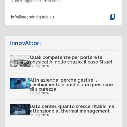
Vuoi maggiori informazioni?
content_copy
info@agendadigitale.eu
InnovAttori
Quali competenze per portare la
physical AI nello spazio: il caso Sitael
22 Lug 2026
AI in azienda, perché gestire il
cambiamento è anche una questione
di sicurezza
10 Lug 2026
Data center, quanto cresce l’Italia: ma
attenzione al thermal management
06 Lug 2026