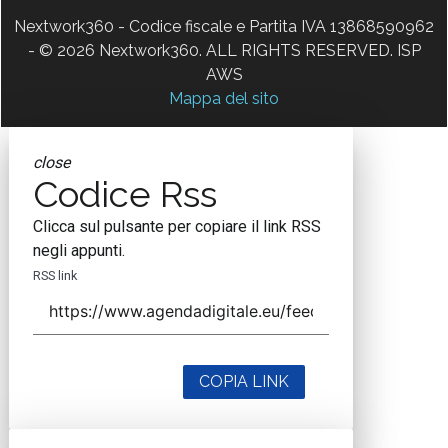
Nextwork360 - Codice fiscale e Partita IVA 13868590962
- © 2026 Nextwork360. ALL RIGHTS RESERVED. ISP
AWS
Mappa del sito
close
Codice Rss
Clicca sul pulsante per copiare il link RSS
negli appunti.
RSS link
COPIA LINK