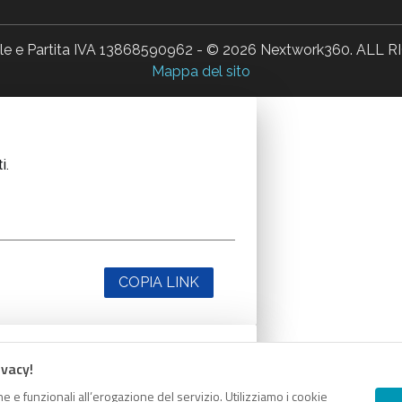
ale e Partita IVA 13868590962 - © 2026 Nextwork360. AL
Mappa del sito
i.
COPIA LINK
ivacy!
i.
e e funzionali all’erogazione del servizio. Utilizziamo i cookie