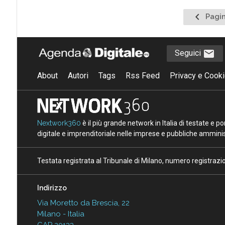
Pagina
Pagin
precede
Seguici
About
Autori
Tags
Rss Feed
Privacy e Cooki
Nextwork360
è il più grande network in Italia di testate e 
digitale e imprenditoriale nelle imprese e pubbliche amminist
Testata registrata al Tribunale di Milano, numero registraz
Indirizzo
Via Moretto da Brescia, 22
Milano - Italia
CAP 20133