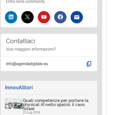
Entra nella community
Contattaci
Vuoi maggiori informazioni?
content_copy
info@agendadigitale.eu
InnovAttori
Quali competenze per portare la
physical AI nello spazio: il caso
Sitael
22 Lug 2026