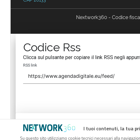
Nextwork360 - Codice fisc
Codice Rss
Clicca sul pulsante per copiare il link RSS negli appunt
RSS link
Codice Rss
I tuoi contenuti, la tua pr
Clicca sul pulsante per copiare il link RSS negli appunt
Su questo sito utilizziamo cookie tecnici necessari alla navigazion