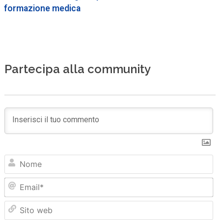
formazione medica
Partecipa alla community
N
Em
Sit
we