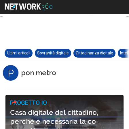
Ultimi articoli
Sovranità digitale
Cittadinanza digitale
Intel
P
pon metro
PROGETTO IO
Casa digitale del cittadino,
perché è necessaria la co-