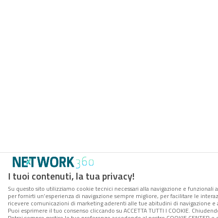
I tuoi contenuti, la tua privacy!
Su questo sito utilizziamo cookie tecnici necessari alla navigazione e funzionali a
per fornirti un’esperienza di navigazione sempre migliore, per facilitare le interaz
ricevere comunicazioni di marketing aderenti alle tue abitudini di navigazione e ai
Puoi esprimere il tuo consenso cliccando su ACCETTA TUTTI I COOKIE. Chiudendo 
Potrai sempre gestire le tue preferenze accedendo al nostro COOKIE CENTER e ott