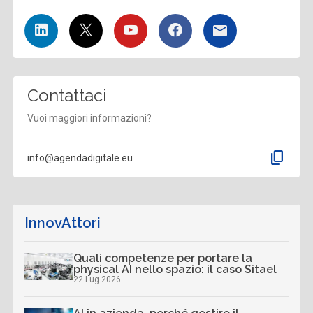
Contattaci
Vuoi maggiori informazioni?
content_copy
info@agendadigitale.eu
InnovAttori
Quali competenze per portare la
physical AI nello spazio: il caso Sitael
22 Lug 2026