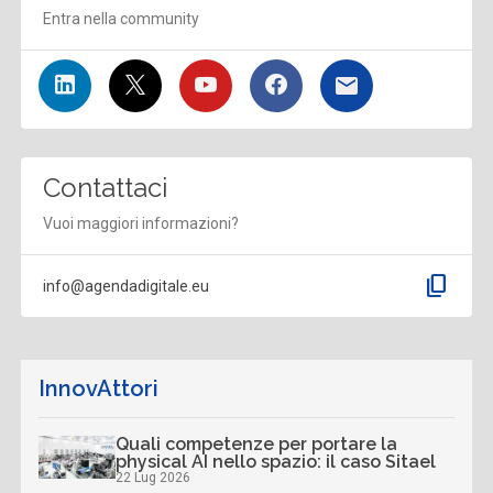
Entra nella community
Contattaci
Vuoi maggiori informazioni?
content_copy
info@agendadigitale.eu
InnovAttori
Quali competenze per portare la
physical AI nello spazio: il caso Sitael
22 Lug 2026