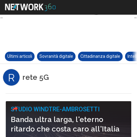
Ultimi articoli
Sovranità digitale
Cittadinanza digitale
Intel
R
rete 5G
STUDIO WINDTRE-AMBROSETTI
Banda ultra larga, l'eterno
ritardo che costa caro all'Italia