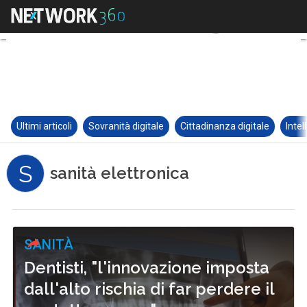
Ultimi articoli
Sovranità digitale
Cittadinanza digitale
Intel
S
sanità elettronica
SANITÀ
Dentisti, "l'innovazione imposta
dall'alto rischia di far perdere il