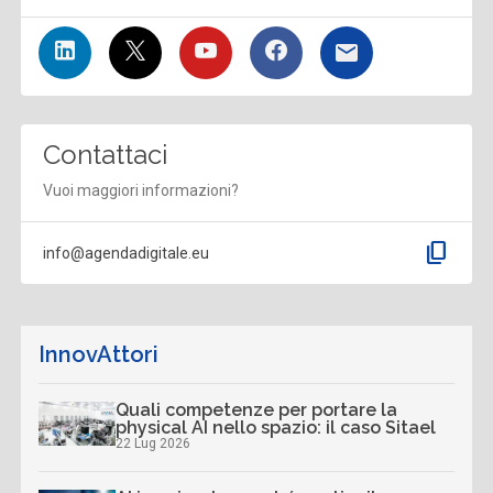
Contattaci
Vuoi maggiori informazioni?
content_copy
info@agendadigitale.eu
InnovAttori
Quali competenze per portare la
physical AI nello spazio: il caso Sitael
22 Lug 2026