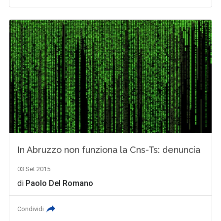
In Abruzzo non funziona la Cns-Ts: denuncia
03 Set 2015
di
Paolo Del Romano
Condividi