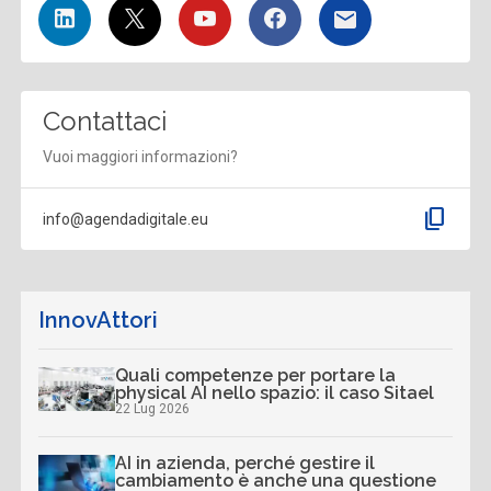
Contattaci
Vuoi maggiori informazioni?
content_copy
info@agendadigitale.eu
InnovAttori
Quali competenze per portare la
physical AI nello spazio: il caso Sitael
22 Lug 2026
AI in azienda, perché gestire il
cambiamento è anche una questione