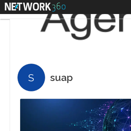
Menu
suap
S