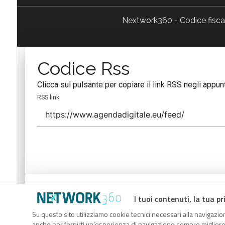
Nextwork360 - Codice fisc
Codice Rss
Clicca sul pulsante per copiare il link RSS negli appunt
RSS link
Codice Rss
I tuoi contenuti, la tua pr
Clicca sul pulsante per copiare il link RSS negli appunt
Su questo sito utilizziamo cookie tecnici necessari alla navigazion
anche per fornirti un’esperienza di navigazione sempre migliore, p
RSS link