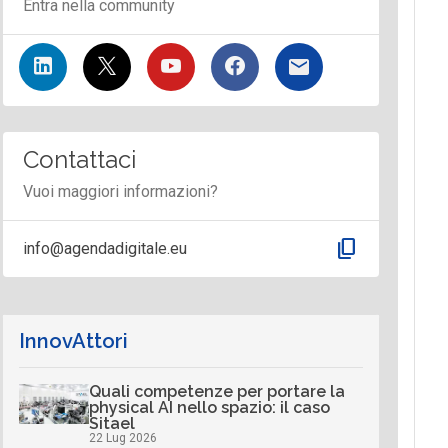
Entra nella community
Contattaci
Vuoi maggiori informazioni?
content_copy
info@agendadigitale.eu
InnovAttori
Quali competenze per portare la
physical AI nello spazio: il caso
Sitael
22 Lug 2026