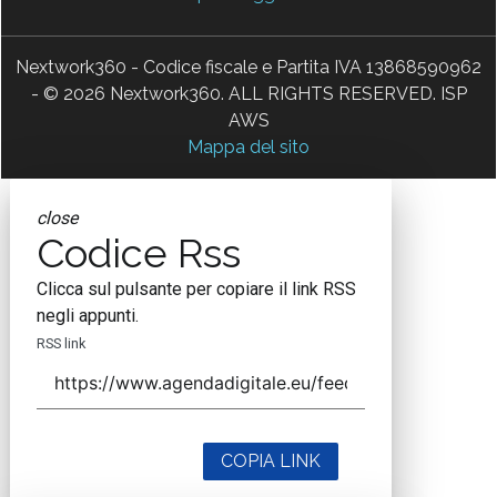
Nextwork360 - Codice fiscale e Partita IVA 13868590962
- © 2026 Nextwork360. ALL RIGHTS RESERVED. ISP
AWS
Mappa del sito
close
Codice Rss
Clicca sul pulsante per copiare il link RSS
negli appunti.
RSS link
COPIA LINK