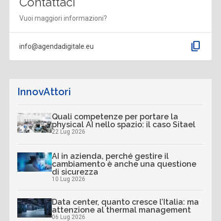
Contattaci
Vuoi maggiori informazioni?
content_copy
info@agendadigitale.eu
InnovAttori
Quali competenze per portare la
physical AI nello spazio: il caso Sitael
22 Lug 2026
AI in azienda, perché gestire il
cambiamento è anche una questione
di sicurezza
10 Lug 2026
Data center, quanto cresce l’Italia: ma
attenzione al thermal management
06 Lug 2026