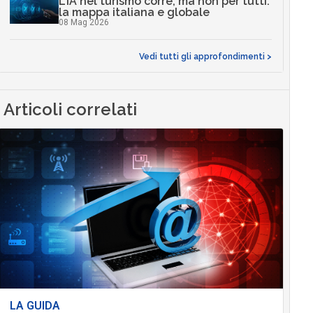
L’IA nel turismo corre, ma non per tutti:
la mappa italiana e globale
08 Mag 2026
Vedi tutti gli approfondimenti >
Articoli correlati
LA GUIDA