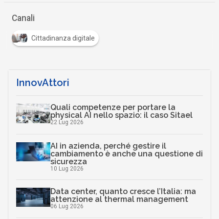
InnovAttori
Quali competenze per portare la
physical AI nello spazio: il caso Sitael
22 Lug 2026
AI in azienda, perché gestire il
cambiamento è anche una questione di
sicurezza
10 Lug 2026
Data center, quanto cresce l’Italia: ma
attenzione al thermal management
06 Lug 2026
Ecosistemi travel-tech: startup, AI e
nuovi modelli per il turismo
15 Giu 2026
L’IA nel turismo corre, ma non per tutti: