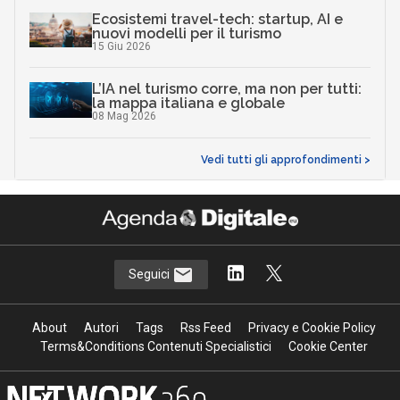
la mappa italiana e globale
08 Mag 2026
Vedi tutti gli approfondimenti >
Seguici
About
Autori
Tags
Rss Feed
Privacy e Cookie Policy
Terms&Conditions Contenuti Specialistici
Cookie Center
Nextwork360
è il più grande network in Italia di testate e portali B2B
dedicati ai temi della Trasformazione Digitale e dell’Innovazione
Imprenditoriale. Ha la missione di diffondere la cultura digitale e
imprenditoriale nelle imprese e pubbliche amministrazioni italiane.