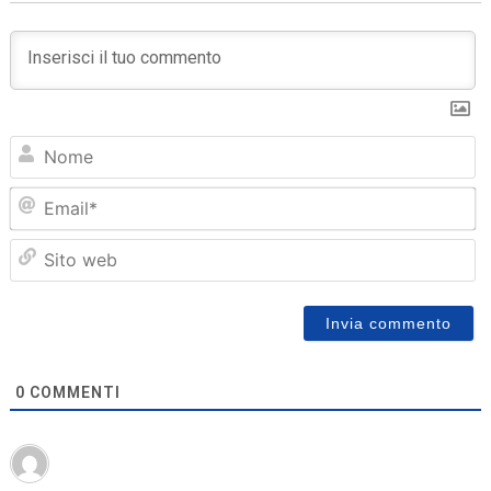
N
Em
Sit
we
0
COMMENTI