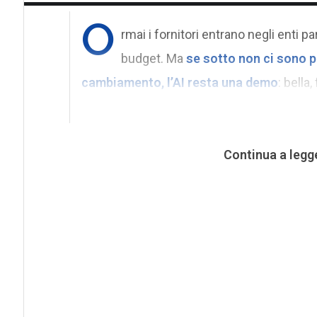
O
rmai i fornitori entrano negli enti p
budget. Ma
se sotto non ci sono p
cambiamento, l’AI resta una demo
: bella,
Continua a legg