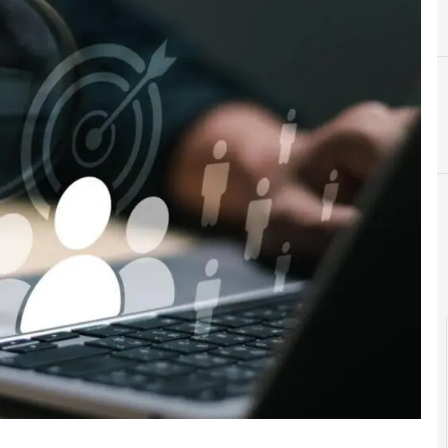
D
DPO