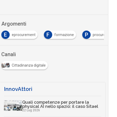
Argomenti
E
F
P
eprocurement
formazione
procurement
Canali
Cittadinanza digitale
InnovAttori
Quali competenze per portare la
physical AI nello spazio: il caso Sitael
22 Lug 2026