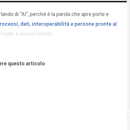
arlando di “AI”, perché è la parola che apre porte e
rocessi, dati,
interoperabilità
e persone pronte al
 fragile, e spesso inutile.
ere questo articolo