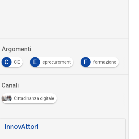
Argomenti
C
E
F
CIE
eprocurement
formazione
Canali
Cittadinanza digitale
InnovAttori