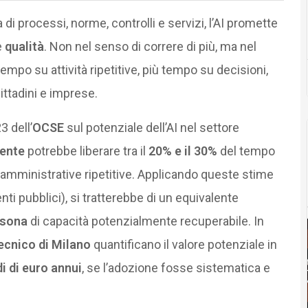
di processi, norme, controlli e servizi, l’AI promette
e
qualità
. Non nel senso di correre di più, ma nel
po su attività ripetitive, più tempo su decisioni,
ittadini e imprese.
3 dell’
OCSE
sul potenziale dell’AI nel settore
gente
potrebbe liberare tra il
20% e il 30%
del tempo
à amministrative ripetitive. Applicando queste stime
nti pubblici), si tratterebbe di un equivalente
rsona
di capacità potenzialmente recuperabile. In
ecnico di Milano
quantificano il valore potenziale in
di di euro annui
, se l’adozione fosse sistematica e