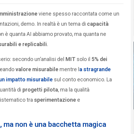
Amministrazione
viene spesso raccontata come un
ntazioni, demo. In realtà è un tema di
capacità
n è quanta AI abbiamo provato, ma quanta ne
surabili e replicabili
.
erio: secondo un’analisi del
MIT
solo il
5% dei
reando
valore misurabile
mentre l
a stragrande
un impatto misurabile
sul conto economico. La
quantità di
progetti pilota
, ma la qualità
istematico tra
sperimentazione
e
, ma non è una bacchetta magica