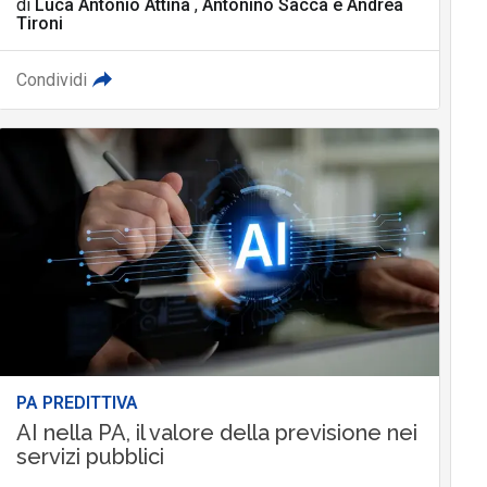
di
Luca Antonio Attinà
,
Antonino Saccà
e
Andrea
Tironi
Condividi
PA PREDITTIVA
AI nella PA, il valore della previsione nei
servizi pubblici