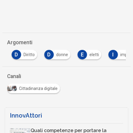
Argomenti
D
D
E
I
Diritto
donne
eletti
impatto
Canali
Cittadinanza digitale
InnovAttori
Quali competenze per portare la