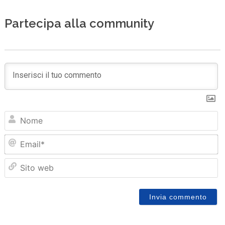
Partecipa alla community
N
Em
Sit
we