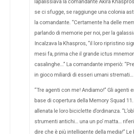
lapalissiava la comandante Akira Khaspros
se ci sfugge, se raggiunge una colonia astra
la comandante. “Certamente ha delle memor
parlando di memorie per noi, per la galassia,
Incalzava la Khaspros, “il loro ripristino si
mesi fa, prima che il grande ictus mnemo
casalinghe…” La comandante imperiò: “Prep
in gioco miliardi di esseri umani stremati…
“Tre agenti con me! Andiamo!” Gli agenti er
base di copertura della Memory Squad 11.
allenata le loro biciclette d’ordinanza. “L’
strumenti antichi… una un po’ matta… riferi
dire che è più intelligente della media!” Le 