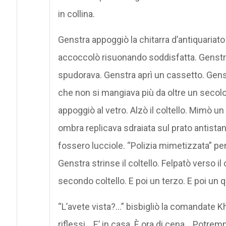
in collina.
Genstra appoggiò la chitarra d’antiquariato
accoccolò risuonando soddisfatta. Genstra 
spudorava. Genstra aprì un cassetto. Genstr
che non si mangiava più da oltre un secolo.
appoggiò al vetro. Alzò il coltello. Mimò un
ombra replicava sdraiata sul prato antista
fossero lucciole. “Polizia mimetizzata” pe
Genstra strinse il coltello. Felpatò verso i
secondo coltello. E poi un terzo. E poi un q
“L’avete vista?…” bisbigliò la comandate Kh
riflessi… E’ in casa. È ora di cena… Potre