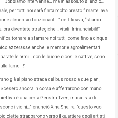
. “Dobbiamo intervenire… ma in assoluto silenzio…
le, per tutti noi sarà finita molto presto!” martellava
ie alimentari funzionanti…” certificava, “stiamo
 ora diventate strategiche… vitali! Irrinunciabili!”
gnifica tornare a sfamare noi tutti, come fino a cinque
nico azzerasse anche le memorie agroalimentari
arate le armi… con le buone o con le cattive, sono
 alla fame…!”
ano già al piano strada del bus rosso a due piani,
 Scesero ancora in corsa e afferrarono con mano
obbiettivo è una certa Genstra Tzen, musicista di
scono i vicini…” enunciò Xina Shaiira, “questo vuol
biciclette strapparono verso il quartiere degli artisti