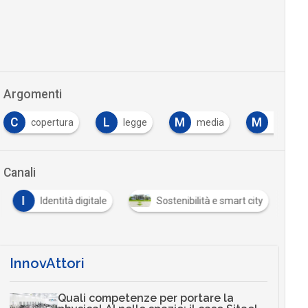
Argomenti
C
L
M
M
copertura
legge
media
memory
Canali
I
Identità digitale
Sostenibilità e smart city
InnovAttori
Quali competenze per portare la