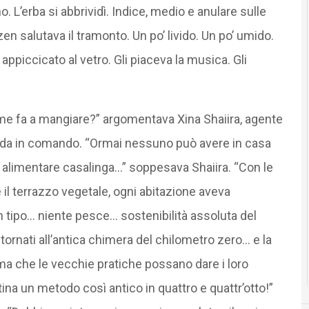
o. L’erba si abbrividì. Indice, medio e anulare sulle
en salutava il tramonto. Un po’ livido. Un po’ umido.
a appiccicato al vetro. Gli piaceva la musica. Gli
e fa a mangiare?” argomentava Xina Shaiira, agente
onda in comando. “Ormai nessuno può avere in casa
alimentare casalinga…” soppesava Shaiira. “Con le
il terrazzo vegetale, ogni abitazione aveva
n tipo… niente pesce… sostenibilità assoluta del
ornati all’antica chimera del chilometro zero… e la
ma che le vecchie pratiche possano dare i loro
stina un metodo così antico in quattro e quattr’otto!”