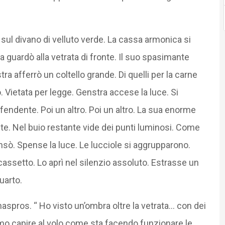
 sul divano di velluto verde. La cassa armonica si
guardò alla vetrata di fronte. Il suo spasimante
a afferrò un coltello grande. Di quelli per la carne
 Vietata per legge. Genstra accese la luce. Si
 fendente. Poi un altro. Poi un altro. La sua enorme
nte. Nel buio restante vide dei punti luminosi. Come
nsò. Spense la luce. Le lucciole si aggrupparono.
l cassetto. Lo aprì nel silenzio assoluto. Estrasse un
uarto.
aspros. “ Ho visto un’ombra oltre la vetrata… con dei
mmo capire al volo come sta facendo funzionare le