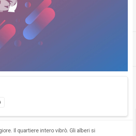
A
C
alimentare
comunicazione
E
Cittadinanza digitale
E Commerce
i
re. Il quartiere intero vibrò. Gli alberi si