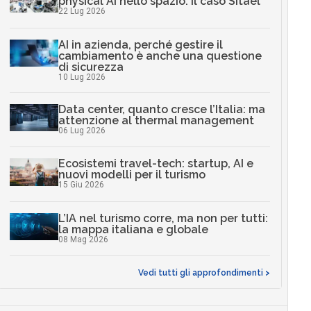
physical AI nello spazio: il caso Sitael
22 Lug 2026
AI in azienda, perché gestire il
cambiamento è anche una questione
di sicurezza
10 Lug 2026
Data center, quanto cresce l’Italia: ma
attenzione al thermal management
06 Lug 2026
Ecosistemi travel-tech: startup, AI e
nuovi modelli per il turismo
15 Giu 2026
L’IA nel turismo corre, ma non per tutti:
la mappa italiana e globale
08 Mag 2026
Vedi tutti gli approfondimenti >