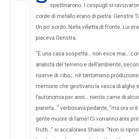
spettinarono. I cespugli si ravvivaron
corde di metallo erano di pietra. Genstra Tz
Un po’ sordo. Nella villetta di fronte. Lui er
piaceva Genstra.
“È una casa sospetta… non esce mai… com
analista del terreno e dell’ambiente, sec
riserve di cibo… nè tantomeno produzione 
memorie che gestivano la vasca di alghe e 
l’autonomia per anni… niente carne di alcu
pianeta…” verbosava pedante, “ma ora si è t
gente muore di fame! Ci vorranno anni pri
frutti…” si accalorava Shaiira. “Non si ripri