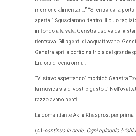
memorie alimentari…” “Si entra dalla porta p
aperta!” Sgusciarono dentro. Il buio taglia
in fondo alla sala. Genstra usciva dalla stan
rientrava. Gli agenti si acquattavano. Genst
Genstra aprì la porticina tripla del grande
Era ora di cena ormai.
“Vi stavo aspettando” morbidò Genstra Tzen
la musica sia di vostro gusto…” Nell’ovatta
razzolavano beati.
La comandante Akila Khaspros, per prima, 
(41
-continua la serie. Ogni episodio è “chiu