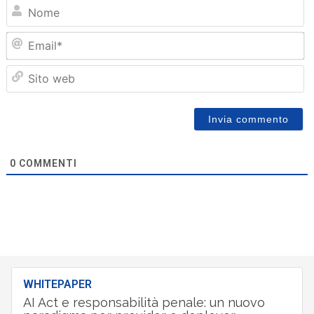
N
Em
Sit
we
0
COMMENTI
WHITEPAPER
AI Act e responsabilità penale: un nuovo