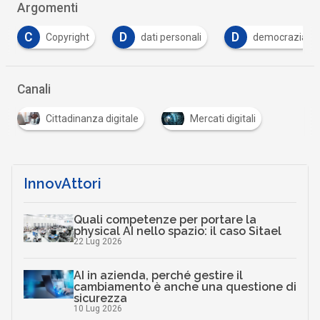
Argomenti
D
D
D
dati personali
democrazia
direttiva cop
Canali
Cittadinanza digitale
Mercati digitali
InnovAttori
Quali competenze per portare la
physical AI nello spazio: il caso Sitael
22 Lug 2026
AI in azienda, perché gestire il
cambiamento è anche una questione di
sicurezza
10 Lug 2026