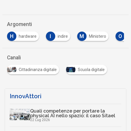
Argomenti
I
M
O
P
are
indire
Ministero
online
p
Canali
Cittadinanza digitale
Scuola digitale
InnovAttori
Quali competenze per portare la
physical AI nello spazio: il caso Sitael
22 Lug 2026