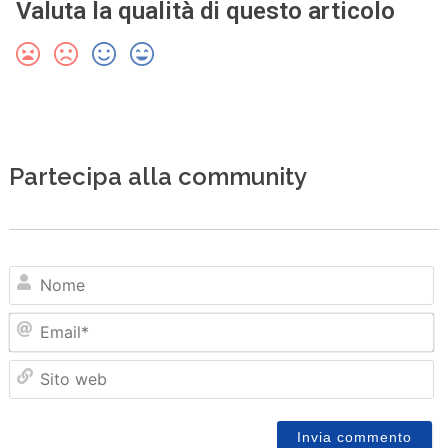
Valuta la qualità di questo articolo
Partecipa alla community
N
Em
Sit
we