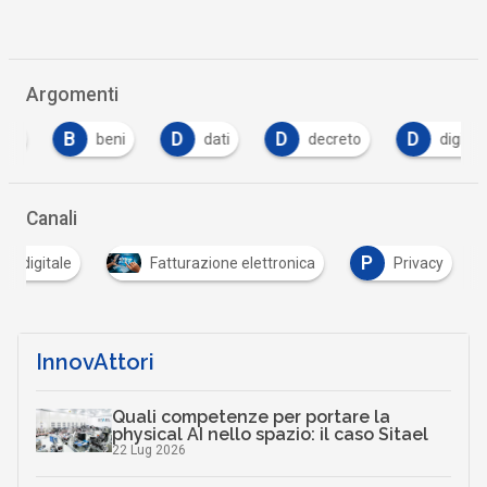
Argomenti
B
D
D
D
beni
dati
decreto
digital
Canali
P
za digitale
Fatturazione elettronica
Privacy
InnovAttori
Quali competenze per portare la
physical AI nello spazio: il caso Sitael
22 Lug 2026