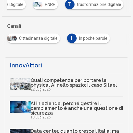
T
talia Digitale
PNRR
trasformazione digitale
Canali
I
Cittadinanza digitale
In poche parole
InnovAttori
Quali competenze per portare la
physical AI nello spazio: il caso Sitael
22 Lug 2026
AI in azienda, perché gestire il
cambiamento è anche una questione di
sicurezza
10 Lug 2026
Data center, quanto cresce l’Italia: ma