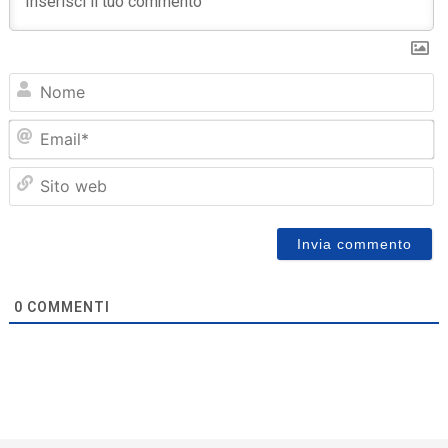
N
Em
Sit
we
0
COMMENTI