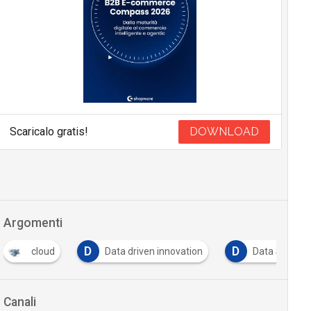
Scaricalo gratis!
DOWNLOAD
Argomenti
D
D
cloud
Data driven innovation
Data Science
Canali