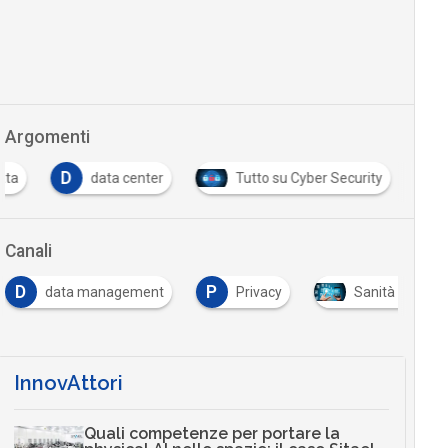
Argomenti
D
ata
data center
Tutto su Cyber Security
Canali
D
P
data management
Privacy
Sanità digitale
InnovAttori
Quali competenze per portare la