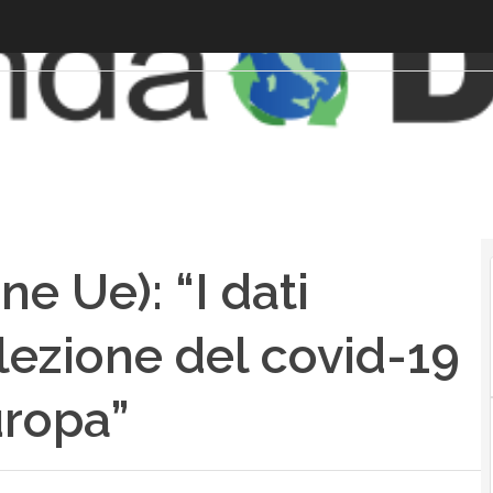
e Ue): “I dati
 lezione del covid-19
uropa”