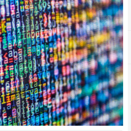
B
big d
Cittadinanza digitale