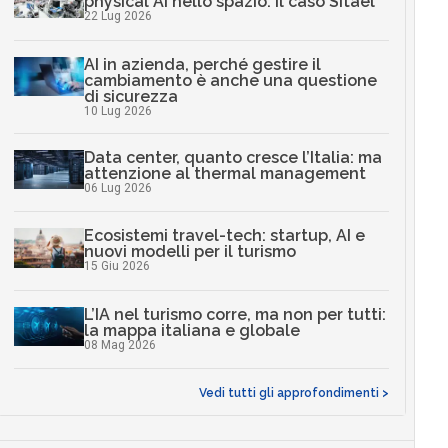
physical AI nello spazio: il caso Sitael
22 Lug 2026
AI in azienda, perché gestire il
cambiamento è anche una questione
di sicurezza
10 Lug 2026
Data center, quanto cresce l’Italia: ma
attenzione al thermal management
06 Lug 2026
Ecosistemi travel-tech: startup, AI e
nuovi modelli per il turismo
15 Giu 2026
L’IA nel turismo corre, ma non per tutti:
la mappa italiana e globale
08 Mag 2026
Vedi tutti gli approfondimenti >