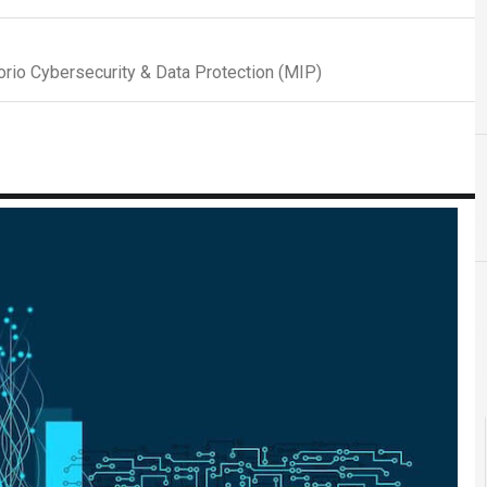
orio Cybersecurity & Data Protection (MIP)
D
F
dati personali