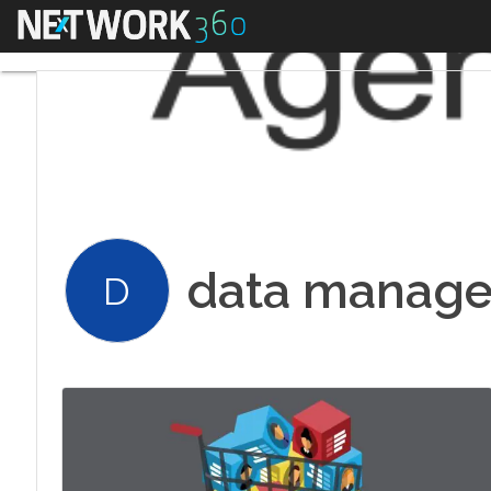
Menu
data manag
D