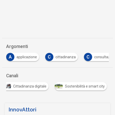
Argomenti
A
C
C
applicazione
cittadinanza
consultazione
Canali
Cittadinanza digitale
Sostenibilità e smart city
InnovAttori