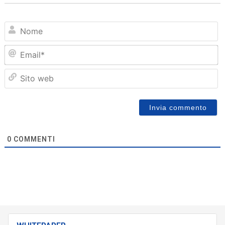
N
Em
Sit
we
0
COMMENTI