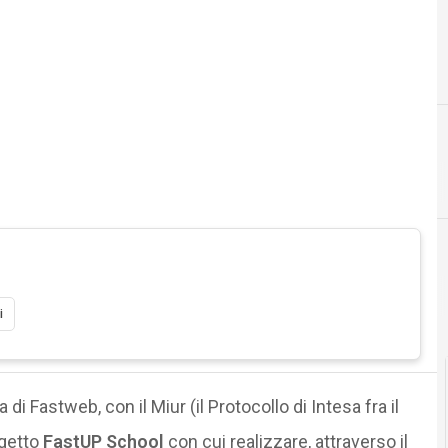
B
bicocca
i
di Fastweb, con il Miur (il Protocollo di Intesa fra il
ogetto
FastUP School
con cui realizzare, attraverso il