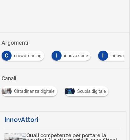
Argomenti
C
I
I
crowdfunding
innovazione
Innovazione di
Canali
Cittadinanza digitale
Scuola digitale
InnovAttori
Quali competenze per portare la