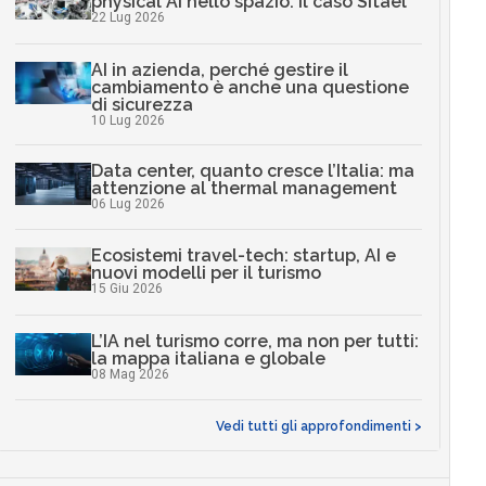
physical AI nello spazio: il caso Sitael
22 Lug 2026
AI in azienda, perché gestire il
cambiamento è anche una questione
di sicurezza
10 Lug 2026
Data center, quanto cresce l’Italia: ma
attenzione al thermal management
06 Lug 2026
Ecosistemi travel-tech: startup, AI e
nuovi modelli per il turismo
15 Giu 2026
L’IA nel turismo corre, ma non per tutti:
la mappa italiana e globale
08 Mag 2026
Vedi tutti gli approfondimenti >