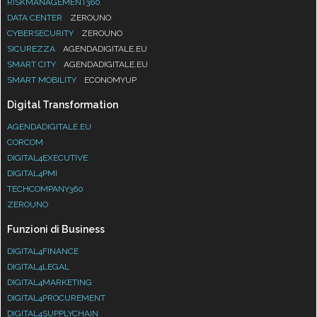
RISKMANAGEMENT360
DATA CENTER
ZEROUNO
CYBERSECURITY
ZEROUNO
SICUREZZA
AGENDADIGITALE.EU
SMART CITY
AGENDADIGITALE.EU
SMART MOBILITY
ECONOMYUP
Digital Transformation
AGENDADIGITALE.EU
CORCOM
DIGITAL4EXECUTIVE
DIGITAL4PMI
TECHCOMPANY360
ZEROUNO
Funzioni di Business
DIGITAL4FINANCE
DIGITAL4LEGAL
DIGITAL4MARKETING
DIGITAL4PROCUREMENT
DIGITAL4SUPPLYCHAIN