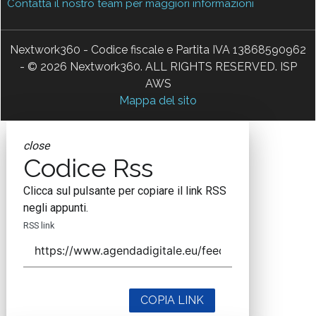
Contatta il nostro team per maggiori informazioni
Nextwork360 - Codice fiscale e Partita IVA 13868590962
- © 2026 Nextwork360. ALL RIGHTS RESERVED. ISP
AWS
Mappa del sito
close
Codice Rss
Clicca sul pulsante per copiare il link RSS
negli appunti.
RSS link
COPIA LINK