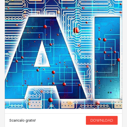
Scaricalo gratis!
DOWNLOAD