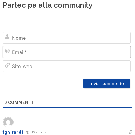
Partecipa alla community
N
Em
Sit
we
0
COMMENTI
fghirardi
12 anni fa