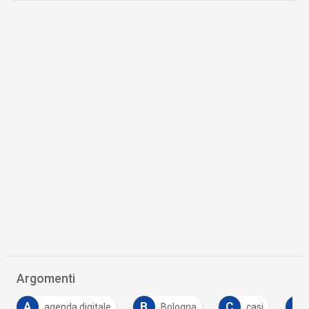
Argomenti
B
C
C
D
Bologna
casi
costi
data